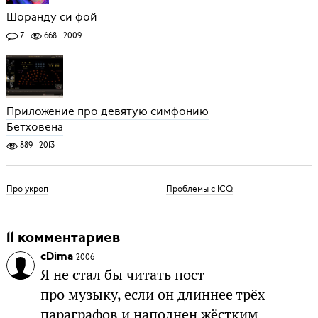
Шоранду си фой
7
668
2009
Приложение про девятую симфонию
Бетховена
889
2013
Про укроп
Проблемы с ICQ
11 комментариев
cDima
2006
Я не стал бы читать пост
про музыку, если он длиннее трёх
параграфов и наполнен жёстким