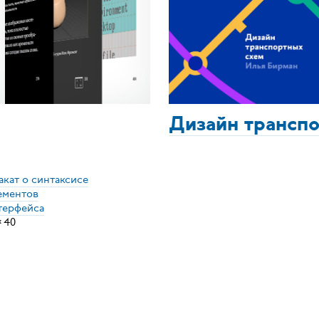
Дизайн трансп
акат о синтаксисе
ементов
терфейса
×
40