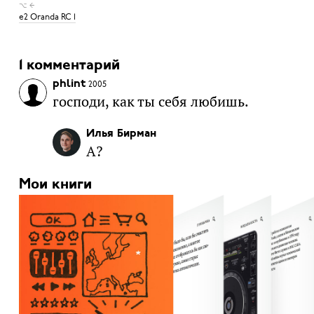
⌥ ←
e2 Oranda RC 1
1 комментарий
phlint
2005
господи, как ты себя любишь.
Илья Бирман
А?
Мои книги