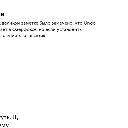
ки
 великой заметке было замечено, что Undo
тает в Фаерфоксе, но если установить
авления закладками»
уть. И,
 ему