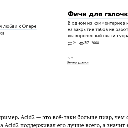
Фичи для галоч
В одном из комментариев к
й любви к Опере
на закрытие табов не рабо
011
«навороченный плагин упр
24
317
2008
⌥ →
Вечер удался
апример. Acid2 — это всё-таки больше пиар, чем с
а Acid2 поддерживал его лучше всего, а значит