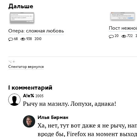
Дальше
Пост нежно
Опера: сложная любовь
20
722
2
68
938
2010
⌥ ←
Спектатор вернулся
1 комментарий
A!e%
2005
Рычу на мазилу. Лопухи, аднака!
Илья Бирман
Ха, нет, тут вот даже я не рычу, н
вроде бы, Firefox на момент выход