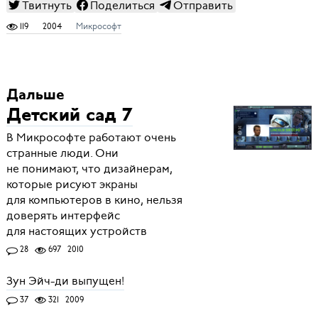
Твитнуть
Поделиться
Отправить
119
2004
Микрософт
Дальше
Детский сад 7
В Микрософте работают очень
странные люди. Они
не понимают, что дизайнерам,
которые рисуют экраны
для компьютеров в кино, нельзя
доверять интерфейс
для настоящих устройств
28
697
2010
Зун Эйч-ди выпущен!
37
321
2009