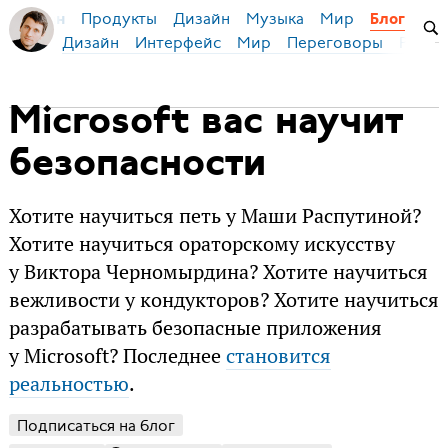
Продукты
Дизайн
Музыка
Мир
я Бирман
Блог
Дизайн
Интерфейс
Мир
Переговоры
Русск
Microsoft вас научит
безопасности
Хотите научиться петь у Маши Распутиной?
Хотите научиться ораторскому искусству
у Виктора Черномырдина? Хотите научиться
вежливости у кондукторов? Хотите научиться
разрабатывать безопасные приложения
у Microsoft? Последнее
становится
реальностью
.
Подписаться на блог