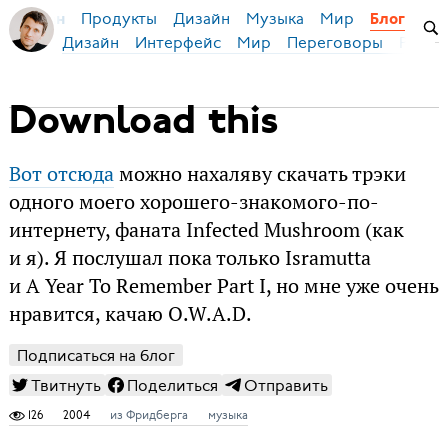
Продукты
Дизайн
Музыка
Мир
я Бирман
Блог
Дизайн
Интерфейс
Мир
Переговоры
Русск
Download this
Вот отсюда
можно нахаляву скачать трэки
одного моего хорошего-знакомого-по-
интернету, фаната Infected Mushroom (как
и я). Я послушал пока только Isramutta
и A Year To Remember Part I, но мне уже очень
нравится, качаю O.W.A.D.
Подписаться на блог
Твитнуть
Поделиться
Отправить
126
2004
из Фридберга
музыка