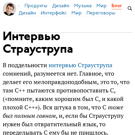
Продукты
Дизайн
Музыка
Мир
я Бирман
Блог
Дизайн
Интерфейс
Мир
Переговоры
Русск
Интервью
Страуструпа
В поддельности
интервью Страуструпа
сомнений, разумеется нет. Главное, что
делает его мелоправдоподобным, это то, что
там C++ пытаются противопоставить C,
(«помните, каким хорошим был C, и какой
плохой C++»). Вся штука в том, что C
тоже
был полным гавном
, и, если бы Страуструпу
нужен был отвратительный язык, то
переделывать C ему бы не пришлось.