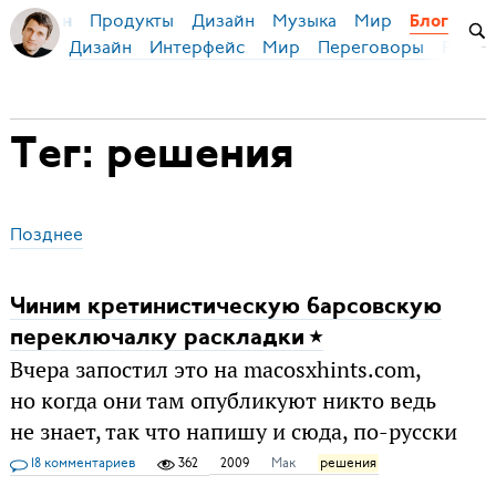
Продукты
Дизайн
Музыка
Мир
я Бирман
Блог
Дизайн
Интерфейс
Мир
Переговоры
Русск
Тег: решения
Позднее
Чиним кретинистическую барсовскую
переключалку раскладки
Вчера запостил это на macosxhints.com,
но когда они там опубликуют никто ведь
не знает, так что напишу и сюда, по-русски
18 комментариев
362
2009
Мак
решения