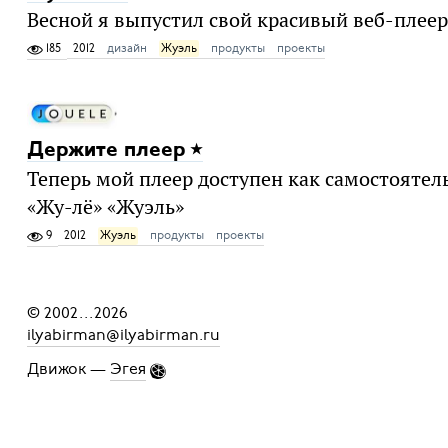
Весной я выпустил свой красивый веб-плеер
185
2012
дизайн
Жуэль
продукты
проекты
Держите плеер
Теперь мой плеер доступен как самостоятель
«Жу-лё» «Жуэль»
9
2012
Жуэль
продукты
проекты
© 2002
...
2026
ilyabirman@ilyabirman.ru
Движок —
Эгея