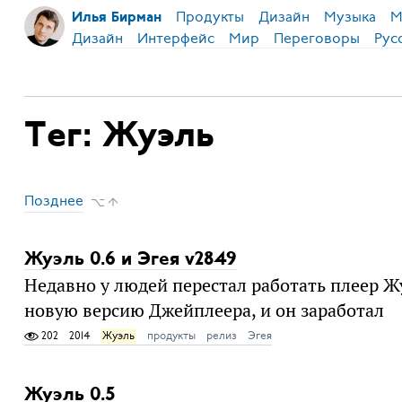
Продукты
Дизайн
Музыка
М
Илья Бирман
Дизайн
Интерфейс
Мир
Переговоры
Рус
Тег: Жуэль
Позднее
⌥ ↑
Жуэль 0.6 и Эгея v2849
Недавно у людей перестал работать плеер Жу
новую версию Джейплеера, и он заработал
202
2014
Жуэль
продукты
релиз
Эгея
Жуэль 0.5