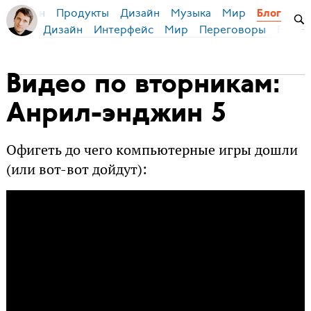
Продукты
Дизайн
Музыка
Мир
я Бирман
Блог
Дизайн
Интерфейс
Мир
Переговоры
Русск
Видео по вторникам:
Анрил-энджин 5
Офигеть до чего компьютерные игры дошли
(или вот-вот дойдут):