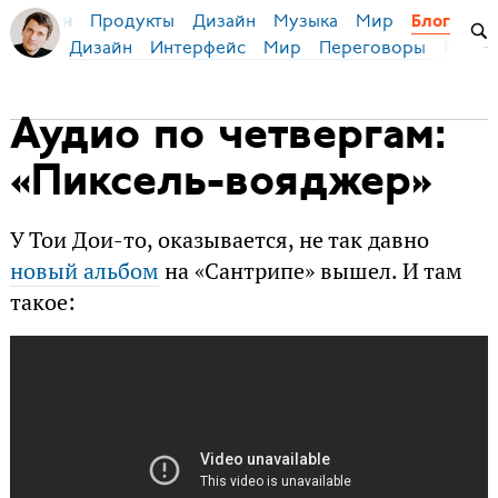
Продукты
Дизайн
Музыка
Мир
я Бирман
Блог
Дизайн
Интерфейс
Мир
Переговоры
Русск
Аудио по четвергам:
«Пиксель-вояджер»
У Тои Дои-то, оказывается, не так давно
новый альбом
на «Сантрипе» вышел. И там
такое: