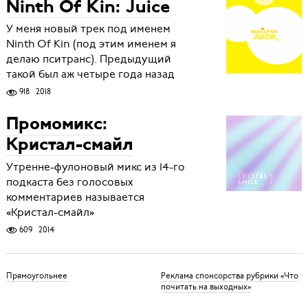
Ninth Of Kin: Juice
У меня новый трек под именем
Ninth Of Kin (под этим именем я
делаю пситранс). Предыдущий
такой был аж четыре года назад
918
2018
Промомикс:
Кристал-смайл
Утренне-фулоновый микс из 14-го
подкаста без голосовых
комментариев называется
«Кристал-смайл»
609
2014
Прямоугольнее
Реклама спонсорства рубрики «Что
почитать на выходных»