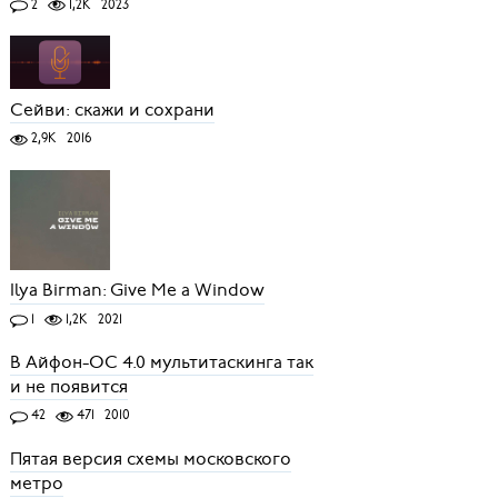
2
1,2K
2023
Сейви: скажи и сохрани
2,9K
2016
Ilya Birman: Give Me a Window
1
1,2K
2021
В Айфон-ОС 4.0 мультитаскинга так
и не появится
42
471
2010
Пятая версия схемы московского
метро