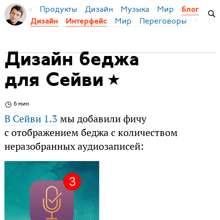
Продукты
Дизайн
Музыка
Мир
я Бирман
Блог
Мир
Переговоры
Русски
Дизайн
Интерфейс
Дизайн беджа
для Сейви
6 мин
В Сейви 1.3
мы добавили фичу
с отображением беджа с количеством
неразобранных аудиозаписей: