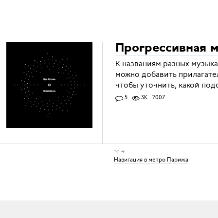
Прогрессивная 
К названиям разных музык
можно добавить прилагател
чтобы уточнить, какой под
5
3K
2007
⌥ →
Навигация в метро Парижа