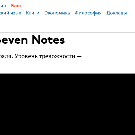
ир
Блог
ский язык
Книги
Экономика
Философия
Доклады
Seven Notes
раля. Уровень тревожности —