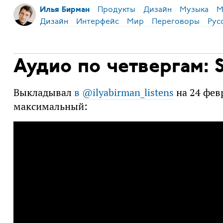
Продукты
Дизайн
Музыка
М
Илья Бирман
Дизайн
Интерфейс
Мир
Переговоры
Рус
Аудио по четвергам: 
Выкладывал
в @ilyabirman_listens
на 24 фев
максимальный: