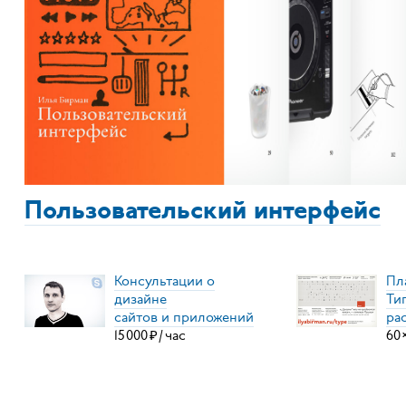
Пользовательский интерфейс
Консультации о
Пл
дизайне
Ти
сайтов и приложений
ра
15
000
₽
/
час
60