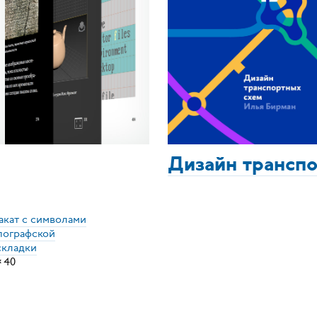
Дизайн трансп
акат с символами
пографской
складки
×
40