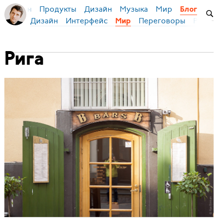
Продукты
Дизайн
Музыка
Мир
я Бирман
Блог
Дизайн
Интерфейс
Переговоры
Русски
Мир
Рига