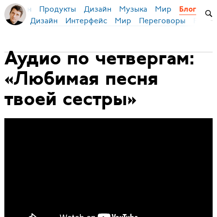
Продукты
Дизайн
Музыка
Мир
я Бирман
Блог
Дизайн
Интерфейс
Мир
Переговоры
Русск
Аудио по четвергам:
«Любимая песня
твоей сестры»