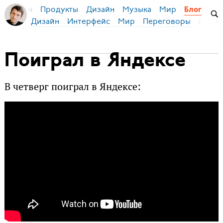
Продукты
Дизайн
Музыка
Мир
я Бирман
Блог
Дизайн
Интерфейс
Мир
Переговоры
Русск
Поиграл в Яндексе
В четверг поиграл в Яндексе: