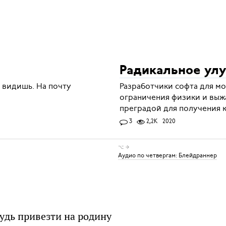
Радикальное ул
 видишь. На почту
Разработчики софта для мо
ограничения физики и выж
преградой для получения 
3
2,2K
2020
⌥ →
Аудио по четвергам: Блейдраннер
удь привезти на родину