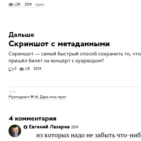
1,3K
2019
идеи
Дальше
Скриншот с метаданными
Скриншот — самый быстрый способ сохранить то, что
пришёл билет на концерт с куаркодом?
5
1,1K
2024
⌥ ←
Музподкаст № 16: Дарк-пси-прог
4 комментария
Евгений Лазарев
2019
из которых надо не забыть что-ниб