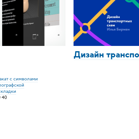
Дизайн трансп
акат с символами
пографской
складки
×
40