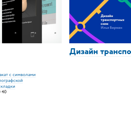
Дизайн трансп
акат с символами
пографской
складки
×
40