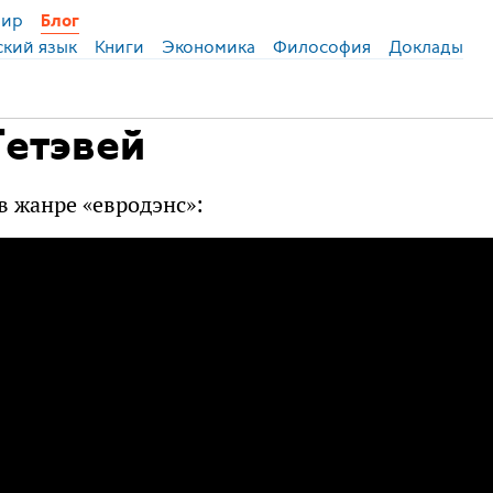
ир
Блог
ский язык
Книги
Экономика
Философия
Доклады
Гетэвей
в жанре «евродэнс»: