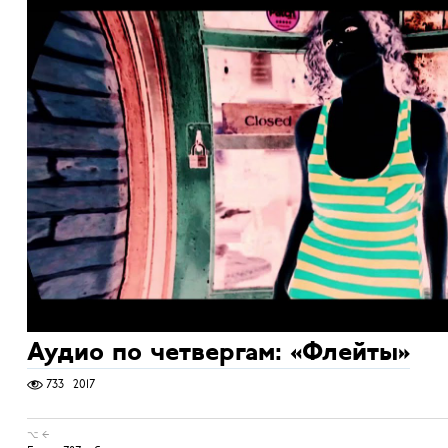
Аудио по четвергам: «Флейты»
733
2017
⌥ ←