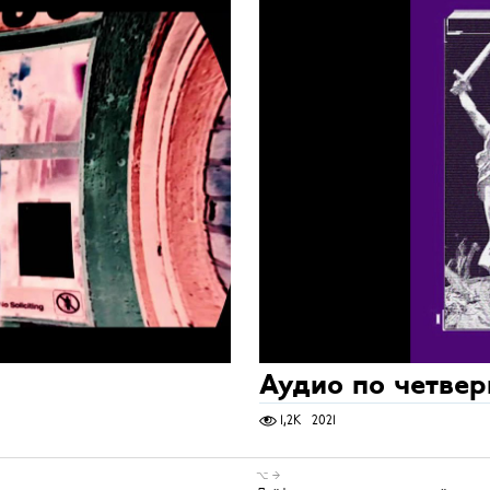
Аудио по четвер
1,2K
2021
⌥ →