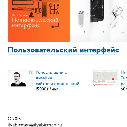
Пользовательский интерфейс
Консультации о
Пл
дизайне
Ти
сайтов и приложений
ра
15
000
₽
/
час
60
© 2018
ilyabirman@ilyabirman.ru