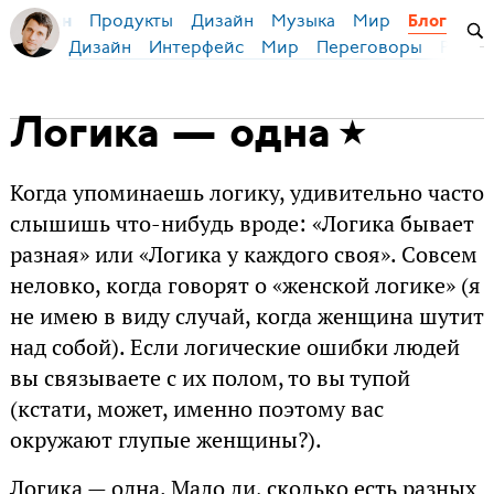
Продукты
Дизайн
Музыка
Мир
я Бирман
Блог
Дизайн
Интерфейс
Мир
Переговоры
Русск
Логика — одна
Когда упоминаешь логику, удивительно часто
слышишь что-нибудь вроде: «Логика бывает
разная» или «Логика у каждого своя». Совсем
неловко, когда говорят о «женской логике» (я
не имею в виду случай, когда женщина шутит
над собой). Если логические ошибки людей
вы связываете с их полом, то вы тупой
(кстати, может, именно поэтому вас
окружают глупые женщины?).
Логика — одна. Мало ли, сколько есть разных