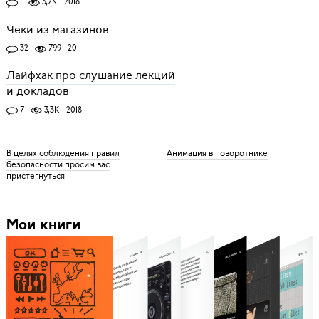
1
3,2K
2018
Чеки из магазинов
32
799
2011
Лайфхак про слушание лекций
и докладов
7
3,3K
2018
В целях соблюдения правил
Анимация в поворотнике
безопасности просим вас
пристегнуться
Мои книги