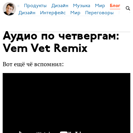
Продукты
Дизайн
Музыка
Мир
я Бирман
Блог
Дизайн
Интерфейс
Мир
Переговоры
Русск
Аудио по четвергам:
Vem Vet Remix
Вот ещё чё вспомнил: