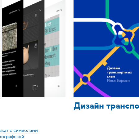
Дизайн трансп
акат с символами
пографской