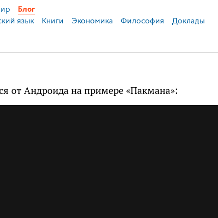
ир
Блог
ский язык
Книги
Экономика
Философия
Доклады
ся от Андроида на примере «Пакмана»: