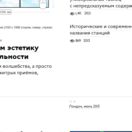
с непредсказуемым содер
1,4K
2021
Исторические и современ
названия станций
869
2013
м эстетику
льности
и волшебства, а просто
хитрых приёмов,
⌥ →
Лондон, июль 2013