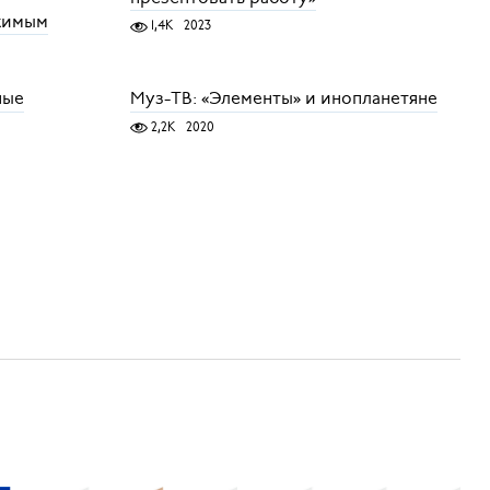
жимым
1,4K
2023
ные
Муз-ТВ: «Элементы» и инопланетяне
2,2K
2020