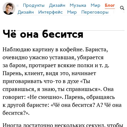
Продукты
Дизайн
Музыка
Мир
я Бирман
Блог
Дизайн
Интерфейс
Мир
Переговоры
Русск
Чё она бесится
Наблюдаю картину в кофейне. Бариста,
очевидно ужасно уставшая, убирается
за баром, протирает всякие полки и т. д.
Парень, клиент, видя это, начинает
приговаривать что-то в духе «Ты
справишься, я знаю, ты справишься». Она
говорит: «Не смешно». Парень, обращаясь
к другой баристе: «Чё она бесится? А? Чё она
бесится?».
Иногда достаточно нескольких секунд, чтобы