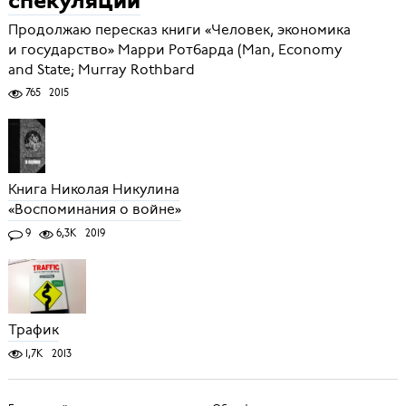
спекуляции
Продолжаю пересказ книги «Человек, экономика
и государство» Марри Ротбарда (Man, Economy
and State; Murray Rothbard
765
2015
Книга Николая Никулина
«Воспоминания о войне»
9
6,3K
2019
Трафик
1,7K
2013