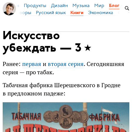
Продукты
Дизайн
Музыка
Мир
я Бирман
Блог
Переговоры
Русский язык
Экономика
Фило
Книги
Искусство
убеждать — 3
Ранее:
первая
и
вторая серия
. Сегодняшняя
серия — про табак.
Табачная фабрика Шерешевского в Гродне
в предложном падеже: