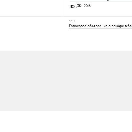
1,3K
2016
⌥ →
Голосовое объявление о пожаре в б