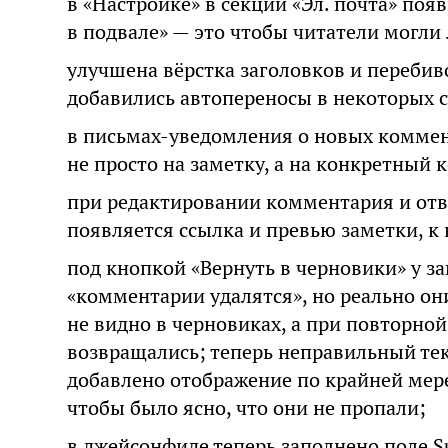
в «Настройке» в секции «Эл. почта» поя
в подвале» — это чтобы читатели могли 
улучшена вёрстка заголовков и перебив
добавились автопереносы в некоторых с
в письмах-уведомления о новых коммен
не просто на заметку, а на конкретный
при редактировании комментария и отв
появляется ссылка и превью заметки, к
под кнопкой «Вернуть в черновики» у з
«комментарии удалятся», но реально они
не видно в черновиках, а при повторно
возвращались; теперь неправильный текс
добавлено отображение по крайней мер
чтобы было ясно, что они не пропали;
в джейсонфиде теперь заполнено поле 