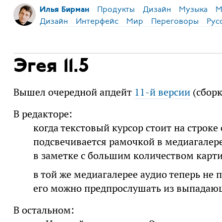
Продукты
Дизайн
Музыка
М
Илья Бирман
Дизайн
Интерфейс
Мир
Переговоры
Рус
Эгея 11.5
Вышел очередной апдейт
11-й версии
(сборк
В редакторе:
когда текстовый курсор стоит на строке
подсвечивается рамочкой в медиагалере
в заметке с большим количеством карт
в той же медиагалерее аудио теперь не 
его можно предпрослушать из выпада
В остальном: