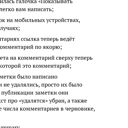
вилась галочка «Показывать
легко вам написать;
ок на мобильных устройствах,
лучаях;
тариях ссылка теперь ведёт
 комментарий по якорю;
ета на комментарий сверху теперь
 которой это комментарий;
аметки было написано
 не удалялись, просто их было
й публикации заметки они
т про «удалятся» убран, а также
е числа комментариев в черновике,
Summary.