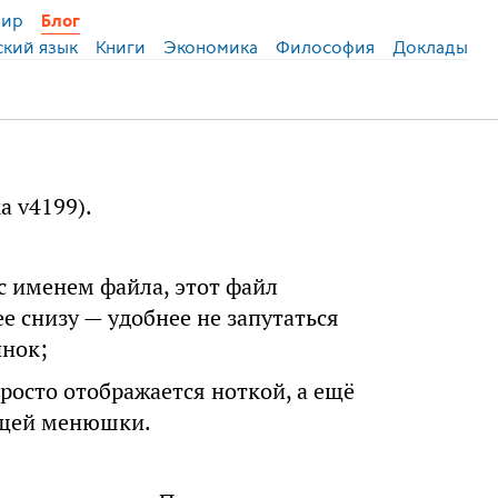
ир
Блог
ский язык
Книги
Экономика
Философия
Доклады
а v4199).
 с именем файла, этот файл
е снизу — удобнее не запутаться
инок;
просто отображается ноткой, а ещё
ющей менюшки.