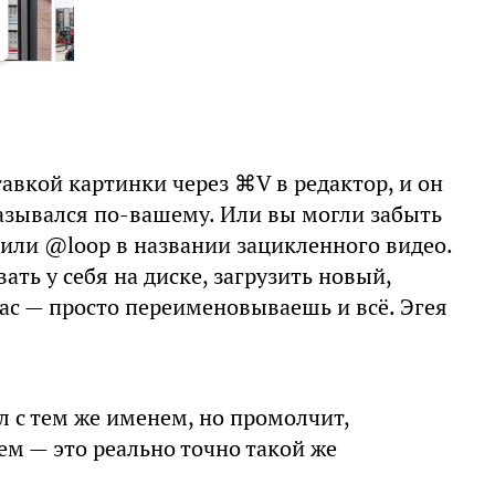
тавкой картинки через ⌘V в редактор, и он
назывался по-вашему. Или вы могли забыть
или @loop в названии зацикленного видео.
ть у себя на диске, загрузить новый,
час — просто переименовываешь и всё. Эгея
л с тем же именем, но промолчит,
м — это реально точно такой же