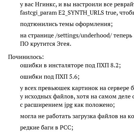
у вас Нгинкс, и вы настроили все реврай
fastcgi_param E2_SYNTH_URLS true, чтоб
подтюнились темы оформления;
на странице /settings/underhood/ тепер
ПО крутится Эгея.
Починилось:
ошибки в инсталяторе под ПХП 8.2;
ошибки под ПХП 5.6;
у всех превьюшек картинок на сервере 
у исходных файлов, хотя на самом деле 
с расширением jpg как положено;
могла не работать загрузка файлов на к
редкие баги в РСС;