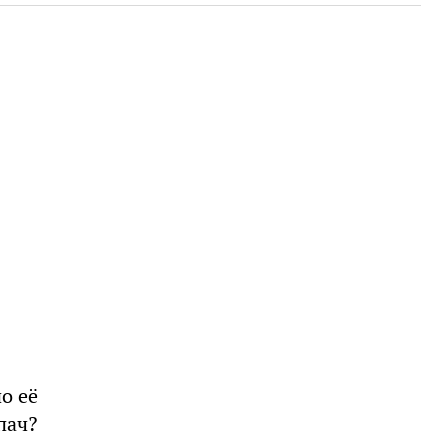
о её
пач?