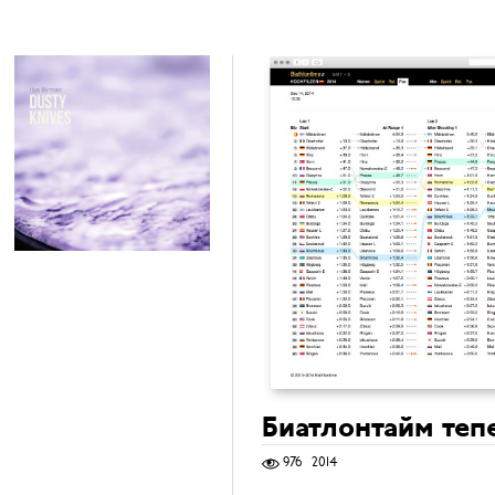
Биатлонтайм теп
976
2014