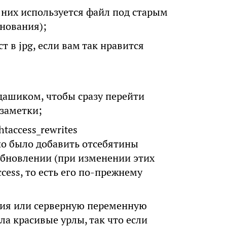
в них используется файл под старым
нования);
т в jpg, если вам так нравится
дашиком, чтобы сразу перейти
 заметки;
taccess_rewrites
жно было добавить отсебятины
и обновлении (при изменении этих
cess, то есть его по-прежнему
ия или серверную переменную
а красивые урлы, так что если