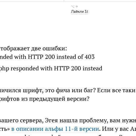
⌥ →
Лайкли 3.1
 отображает две ошибки:
onded with HTTP 200 instead of 403
g.php responded with HTTP 200 instead
личился шрифт, это фича или баг? Если все таки
шрифтов из предыдущей версии?
ашего сервера, Эгея нашла проблему, вам нужн
сть»
в описании альфы 11-й версии
. Или у вас А