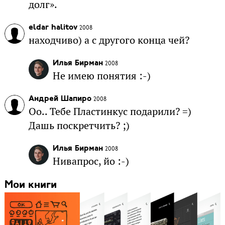
долг».
eldar halitov
2008
находчиво) а с другого конца чей?
Илья Бирман
2008
Не имею понятия :-)
Андрей Шапиро
2008
Оо.. Тебе Пластинкус подарили? =)
Дашь поскретчить? ;)
Илья Бирман
2008
Нивапрос, йо :-)
Мои книги