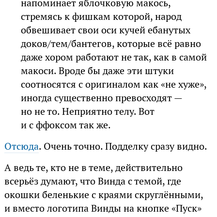
напоминает яблочковую макось,
стремясь к фишкам которой, народ
обвешивает свои оси кучей ебанутых
доков/тем/бантегов, которые всё равно
даже хором работают не так, как в самой
макоси. Вроде бы даже эти штуки
соотносятся с оригиналом как «не хуже»,
иногда существенно превосходят —
но не то. Неприятно телу. Вот
и с ффоксом так же.
Отсюда
. Очень точно. Подделку сразу видно.
А ведь те, кто не в теме, действительно
всерьёз думают, что Винда с темой, где
окошки беленькие с краями скруглёнными,
и вместо логотипа Винды на кнопке «Пуск»