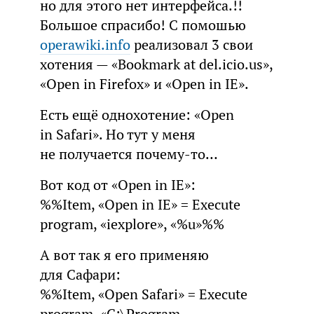
но для этого нет интерфейса.!!
Большое спрасибо! С помошью
operawiki.info
реализовал 3 свои
хотения — «Bookmark at del.icio.us»,
«Open in Firefox» и «Open in IE».
Есть ещё однохотение: «Open
in Safari». Но тут у меня
не получается почему-то…
Вот код от «Open in IE»:
%%Item, «Open in IE» = Execute
program, «iexplore», «%u»%%
А вот так я его применяю
для Сафари:
%%Item, «Open Safari» = Execute