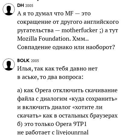
DH
2005
А я то думал что MF — это
сокращение от другого английского
ругательства — motherfucker ;) а тут
Mozilla Foundation. Хмм..
Совпадение однако или наоборот?
BOLK
2005
Илья, так как тебя давно нет
в аське, то два вопроса:
a) как Opera отключить скачивание
файла с диалогим «куда сохранить»
и включить диалог «хотите ли
скачать» как в остальных браузерах
б) это только Opera 9TP1
не работает с livejounrnal