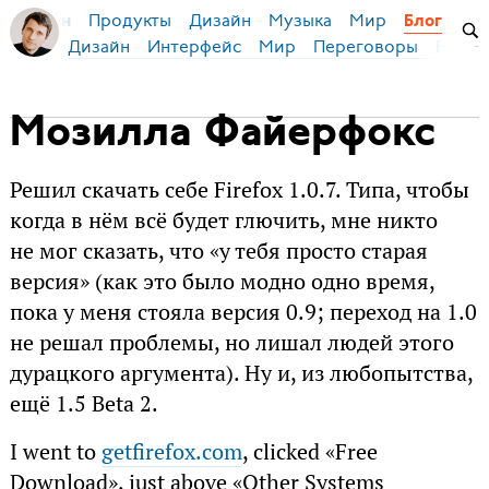
Продукты
Дизайн
Музыка
Мир
я Бирман
Блог
Дизайн
Интерфейс
Мир
Переговоры
Русск
Мозилла Файерфокс
Решил скачать себе Firefox 1.0.7. Типа, чтобы
когда в нём всё будет глючить, мне никто
не мог сказать, что «у тебя просто старая
версия» (как это было модно одно время,
пока у меня стояла версия 0.9; переход на 1.0
не решал проблемы, но лишал людей этого
дурацкого аргумента). Ну и, из любопытства,
ещё 1.5 Beta 2.
I went to
getfirefox.com
, clicked «Free
Download», just above «Other Systems