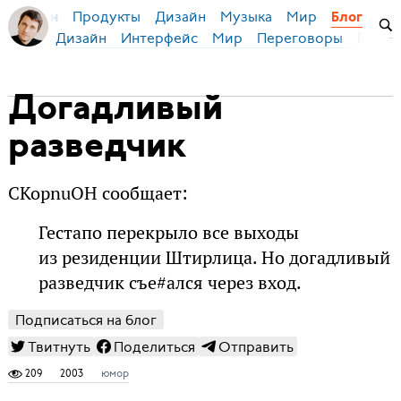
Продукты
Дизайн
Музыка
Мир
я Бирман
Блог
Дизайн
Интерфейс
Мир
Переговоры
Русск
Догадливый
разведчик
CKopnuOH сообщает:
Гестапо перекрыло все выходы
из резиденции Штирлица. Но догадливый
разведчик съе#ался через вход.
Подписаться на блог
Твитнуть
Поделиться
Отправить
209
2003
юмор