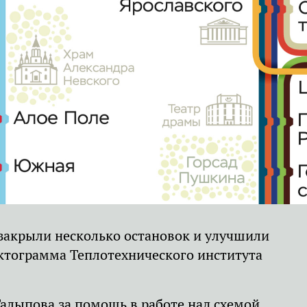
 закрыли несколько остановок и улучшили
иктограмма Теплотехнического института
алыпова за помощь в работе над схемой.