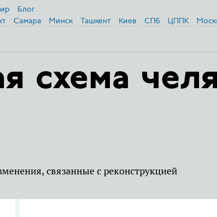
ир
Блог
нт
Самара
Минск
Ташкент
Киев
СПб
ЦППК
Москв
я схема чел
зменения, связанные с реконструкцией
: