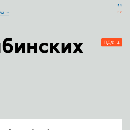
EN
а ···
РУ
ябинских
ПДФ