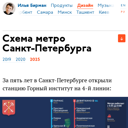
Продукты
Музыка
Ми
Илья Бирман
Дизайн
EN
Екб
Дербент
Самара
Минск
Ташкент
Киев
РУ
СПб
Схема метро
Санкт-Петербурга
2019
2020
2025
За пять лет в Санкт-Петербурге открыли
станцию Горный институт на 4-й линии: