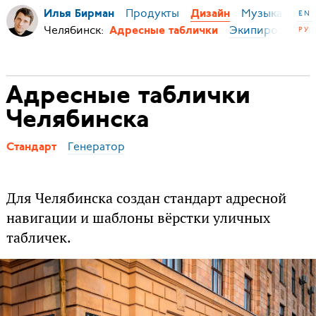
Продукты
Музыка
Ми
Илья Бирман
Дизайн
EN
Челябинск:
Экипировка
И
РУ
Адресные таблички
Адресные таблички
Челябинска
Генератор
Стандарт
Для Челябинска создан стандарт адресной
навигации и шаблоны вёрстки уличных
табличек.