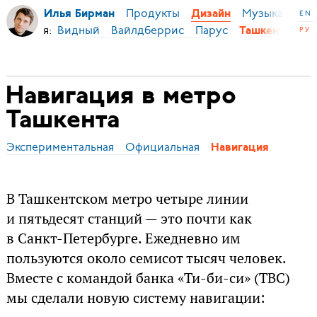
Продукты
Музыка
Ми
Илья Бирман
Дизайн
EN
авигация:
Видный
Вайлдберрис
Парус
РУ
Ташкент
Навигация в метро
Ташкента
Экспериментальная
Официальная
Навигация
В Ташкентском метро четыре линии
и пятьдесят станций — это почти как
в Санкт-Петербурге. Ежедневно им
пользуются около семисот тысяч человек.
Вместе с командой банка «Ти-би-си» (
TBC
)
мы сделали новую систему навигации: