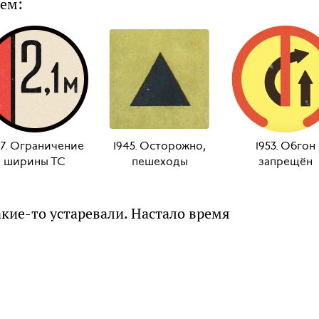
нем:
27. Ограничение
1945. Осторожно,
1953. Обгон
ширины ТС
пешеходы
запрещён
кие-то устаревали. Настало время