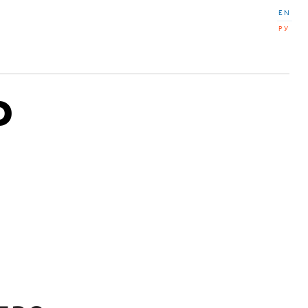
EN
РУ
о