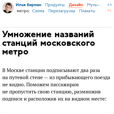
Продукты
Музыка
Ми
Илья Бирман
Дизайн
EN
овского метро:
Схема
Перезагрузка
Плакаты
РУ
Умноже
Умножение названий
станций московского
метро
В Москве станции подписывают два раза
на путевой стене — из прибывающего поезда
не видно. Поможем пассажирам
не пропустить свою станцию, размножив
подписи и расположив их на видном месте: