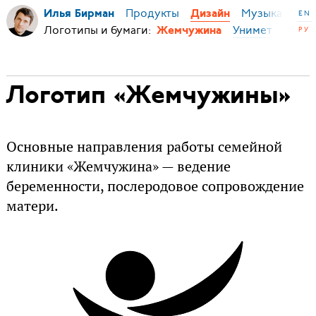
Продукты
Музыка
Ми
Илья Бирман
Дизайн
EN
Логотипы и бумаги:
Унимет
Шефф
РУ
Жемчужина
Логотип «Жемчужины»
Основные направления работы семейной
клиники «Жемчужина» — ведение
беременности, послеродовое сопровождение
матери.