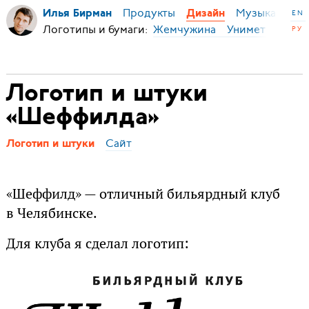
Продукты
Музыка
Ми
Илья Бирман
Дизайн
EN
Логотипы и бумаги:
Жемчужина
Унимет
РУ
Шефф
Логотип и штуки
«Шеффилда»
Сайт
Логотип и штуки
«Шеффилд» — отличный бильярдный клуб
в Челябинске.
Для клуба я сделал логотип: