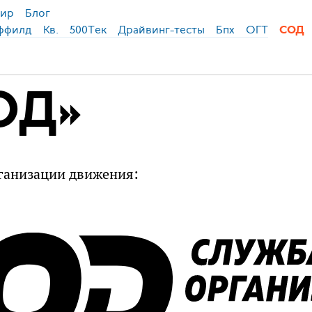
ир
Блог
ффилд
Кв.
500Тек
Драйвинг-тесты
Бпх
ОГТ
СОД
ОД»
ганизации движения: