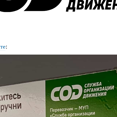
ате
: