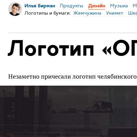
Продукты
Музыка
М
Илья Бирман
Дизайн
Логотипы и бумаги:
Жемчужина
Унимет
Ше
Логотип «О
Незаметно причесали логотип челябинского 