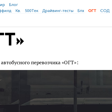
ир
Блог
ффилд
Кв.
500Тек
Драйвинг-тесты
Бпх
СОД
ОГТ
ГТ»
автобусного перевозчика «
ОГТ»: