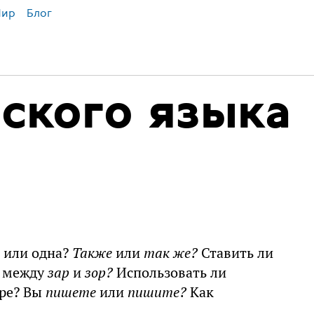
ир
Блог
ского языка
или одна?
Также
или
так же?
Ставить ли
ь между
зар
и
зор?
Использовать ли
ире? Вы
пишете
или
пишите?
Как