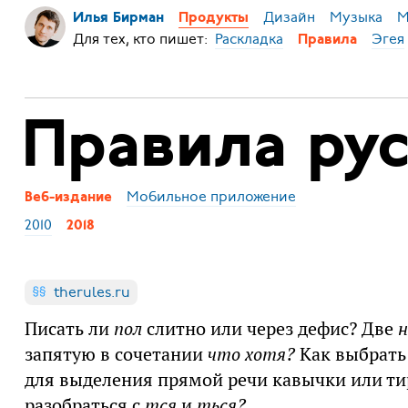
Дизайн
Музыка
М
Илья Бирман
Продукты
Для тех, кто пишет:
Раскладка
Эгея
Правила
Правила рус
Мобильное приложение
Веб-издание
2010
2018
therules.ru
Писать ли
пол
слитно или через дефис? Две
н
запятую в сочетании
что хотя?
Как выбрат
для выделения прямой речи кавычки или т
разобраться с
тся
и
ться?