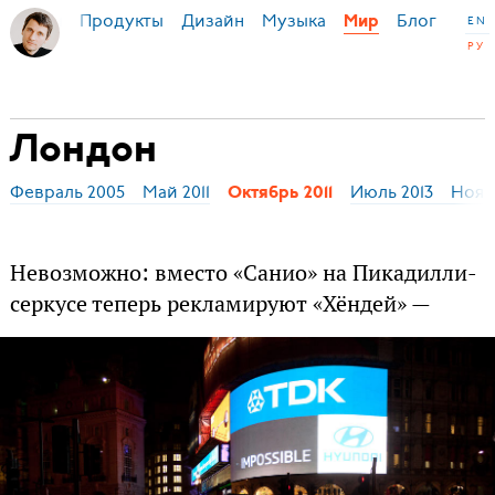
Продукты
Дизайн
Музыка
Блог
 Бирман
Мир
EN
РУ
Лондон
Февраль 2005
Май 2011
Июль 2013
Нояб
Октябрь 2011
Невозможно: вместо «Санио» на Пикадилли-
серкусе теперь рекламируют «Хёндей» —