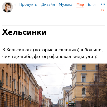
Продукты
Дизайн
Музыка
Блог
я Бирман
Мир
EN
РУ
Хельсинки
В Хельсинках (которые я склоняю) я больше,
чем где-либо, фотографировал виды улиц: