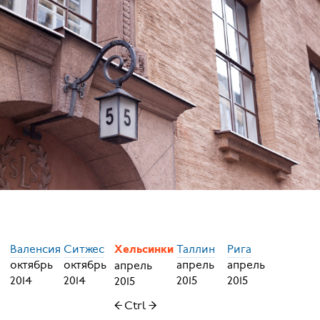
Валенсия
Ситжес
Таллин
Рига
Хельсинки
октябрь
октябрь
апрель
апрель
апрель
2014
2014
2015
2015
2015
← Ctrl →