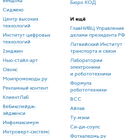
Вебдока
Бюро
КОД
Сиджеко
Центр высоких
И ещё
технологий
ГлавНИВЦ Управления
Институт цифровых
делами президента
РФ
технологий
Латвийский Институт
2энджин
транспорта и связи
Нью-стайл-арт
Лаборатории
электроники
Овокс
и робототехники
Моипромокоды.ру
Формула
Рекламный контент
робототехники
КлиентЛаб
ВСС
Вебикспейдж-
Айлав
эйдженси
Ту-мэни
Инфомаксимум
Си-ди-соулс
Интроверт-cистемс
Фоткапермь.ру