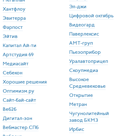
Мегаплан
Эл-джи
Хантфлоу
Цифровой октябрь
Эвитерра
Видеогард
Фарпост
Паверлексис
Эйтив
АМТ
-груп
Капитал Ай-ти
Пьезоприбор
Артстудия 69
Уралавтоприцеп
Медиасайт
Скоупмедиа
Себекон
Высокое
Хорошие решения
Средневековье
Оптимизм.ру
Открытие
Сайт-бай-сайт
Метран
Веб2б
Чугунолитейный
Дигитал-зон
завод
БКМЗ
Вебмастер.СПб
Ирбис