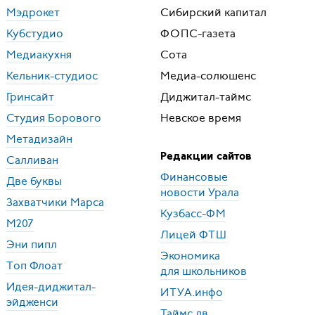
Мэдрокет
Сибирский капитал
Кубстудио
ФОПС
-газета
Медиакухня
Сота
Кельник-студиос
Медиа-солюшенс
Гринсайт
Диджитал-таймс
Студия Борового
Невское время
Метадизайн
Редакции сайтов
Салливан
Финансовые
Две буквы
новости Урала
Захватчики Марса
Кузбасс-
ФМ
М207
Лицей
ФТШ
Эни пипл
Экономика
Топ Флоат
для школьников
Идея-диджитал-
ИТУА
.инфо
эйдженси
Таймс.лв