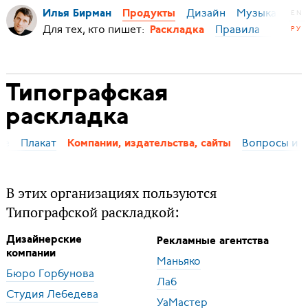
Дизайн
Музыка
Ми
Илья Бирман
Продукты
EN
Для тех, кто пишет:
Правила
Эгея
РУ
Раскладка
Типографская
раскладка
ие
Плакат
Вопросы и 
Компании, издательства, сайты
В этих организациях пользуются
Типографской раскладкой:
Дизайнерские
Рекламные агентства
компании
Маньяко
Бюро Горбунова
Лаб
Студия Лебедева
УаМастер