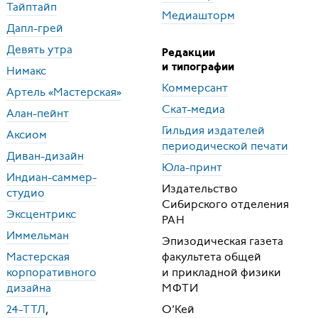
Тайптайп
Медиашторм
Дапл-грей
Девять утра
Редакции
и типографии
Нимакс
Коммерсант
Артель «Мастерская»
Скат-медиа
Алан-пейнт
Гильдия издателей
Аксиом
периодической печати
Диван-дизайн
Юла-принт
Индиан-саммер-
Издательство
студио
Сибирского отделения
Эксцентрикс
РАН
Иммельман
Эпизодическая газета
Мастерская
факультета общей
корпоративного
и прикладной физики
дизайна
МФТИ
24-
ТТЛ
,
О’Кей