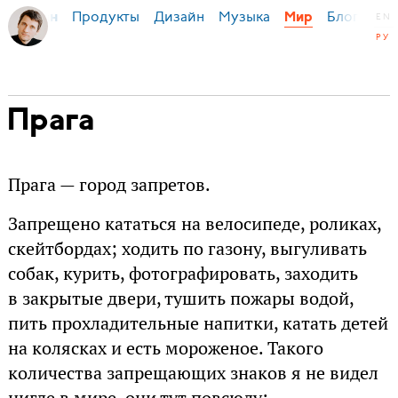
Продукты
Дизайн
Музыка
Блог
я Бирман
Мир
EN
РУ
Прага
Прага — город запретов.
Запрещено кататься на велосипеде, роликах,
скейтбордах; ходить по газону, выгуливать
собак, курить, фотографировать, заходить
в закрытые двери, тушить пожары водой,
пить прохладительные напитки, катать детей
на колясках и есть мороженое. Такого
количества запрещающих знаков я не видел
нигде в мире, они тут повсюду: