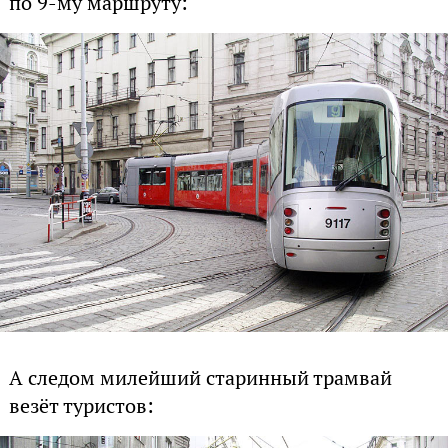
по 9-му маршруту:
А следом милейший старинный трамвай
везёт туристов: