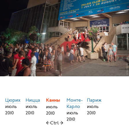
Цюрих
Ницца
Монте-
Париж
Канны
июль
июль
Карло
июль
июль
2010
2010
июль
2010
2010
2010
← Ctrl →