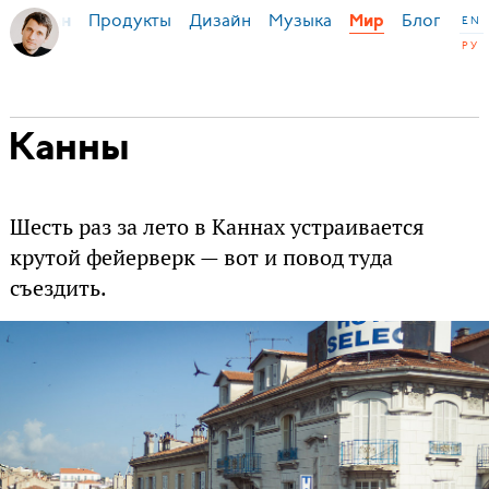
Продукты
Дизайн
Музыка
Блог
я Бирман
Мир
EN
РУ
Канны
Шесть раз за лето в Каннах устраивается
крутой фейерверк — вот и повод туда
съездить.