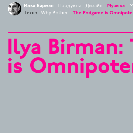
Продукты
Дизайн
М
Илья Бирман
Музыка
Техно:
Why Bother
The Endgame is Omnipote
Ilya Birman
is Omnipote