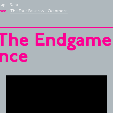
ир
Блог
The Four Patterns
Octomore
nce
: The Endgame
nce