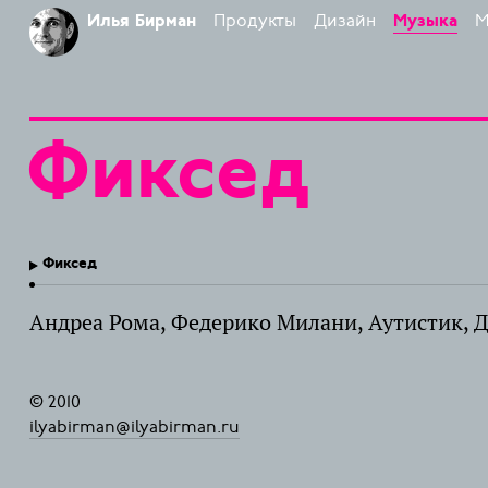
Продукты
Дизайн
М
Илья Бирман
Музыка
Фиксед
Фиксед
Андреа Рома, Федерико Милани, Аутистик, Д
© 2010
ilyabirman@ilyabirman.ru