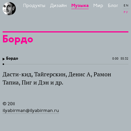
Продукты
Дизайн
Мир
Блог
 Бирман
Музыка
EN
РУ
Бордо
Бордо
0:00
55:32
Дасти-кид, Тайгерскин, Денис А, Рамон
Тапиа, Пиг и Дэн и др.
© 2011
ilyabirman@ilyabirman.ru